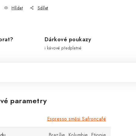
Hlídat
Sdílet
brat?
Dárkové poukazy
i kávové předplatné
vé parametry
Espresso směsi Safroncafé
odu
Brazílie, Kolumbie, Etiopie