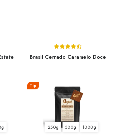
Estate
Brasil Cerrado Caramelo Doce
Tip
0g
250g
500g
1000g