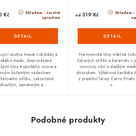
Skladem - čerstvě
Skladem - 
0 Kč
319 Kč
od
upražíme
up
nující souhra tmavé čokolády a
Harmonické tóny mléčné čoko
vokého medu, doprovázená
lískových oříšků a karamelu s
ckými tóny tropického ovoce a
ovocnou vůní a sladkým me
mným kořenitým nádechem
dozvukem. Výběrová karibská 
kátového oříšku, zakončená
z prestižní farmy Cerro Prieto 
dlouhým, sametovým a...
v...
Podobné produkty