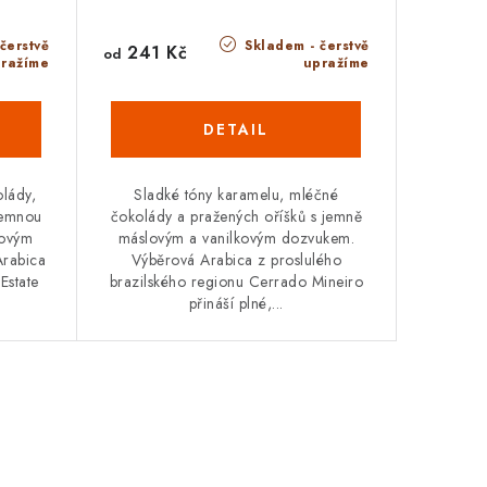
čerstvě
Skladem - čerstvě
241 Kč
od
ražíme
upražíme
lády,
Sladké tóny karamelu, mléčné
 jemnou
čokolády a pražených oříšků s jemně
dovým
máslovým a vanilkovým dozvukem.
Arabica
Výběrová Arabica z proslulého
Estate
brazilského regionu Cerrado Mineiro
přináší plné,...