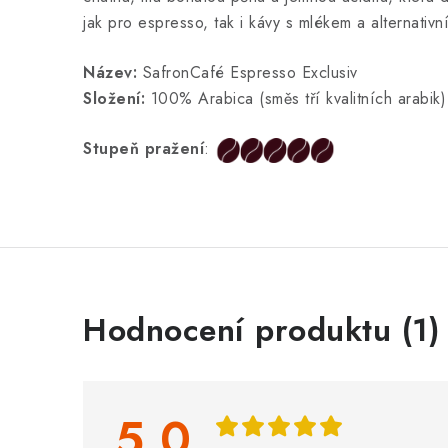
jak pro espresso, tak i kávy s mlékem a alternativn
Název:
SafronCafé Espresso Exclusiv
Složení:
100% Arabica (směs tří kvalitních arabik)
Stupeň pražení
:
V
Hodnocení produktu (1)
ý
p
i
5,0