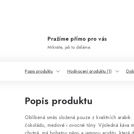
Pražíme přímo pro vás
Mrkněte, jak to děláme.
Popis produktu
Hodnocení produktu (1)
Dis
Popis produktu
Oblíbená směs složená pouze z kvalitních arabik. 
čokoládu, medové i ovocné tóny. Výsledná káva má
chutná, má bohatou pěnu a jemnou aciditu, která