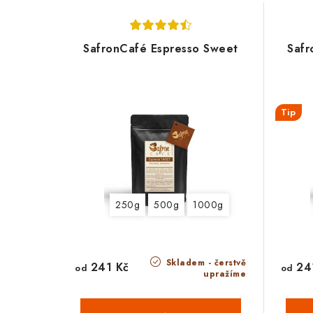
SafronCafé Espresso Sweet
Safr
Tip
250g
500g
1000g
Skladem - čerstvě
241 Kč
24
od
od
upražíme