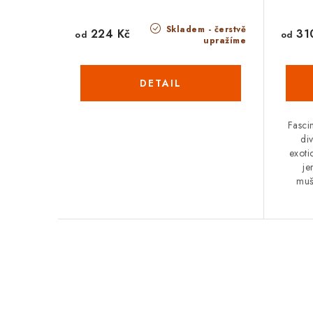
Skladem - čerstvě
224 Kč
31
od
od
upražíme
Fasci
di
exoti
je
muš