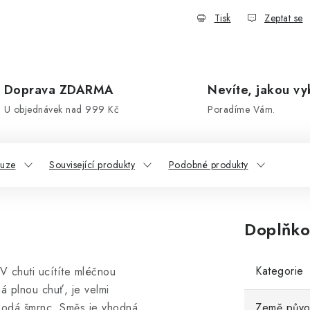
Tisk
Zeptat se
Doprava ZDARMA
Nevíte, jakou vy
U objednávek nad 999 Kč
Poradíme Vám.
kuze
Související produkty
Podobné produkty
Doplňko
Kategorie
V chuti ucítíte mléčnou
 plnou chuť, je velmi
 dodá šmrnc. Směs je vhodná
Země pův