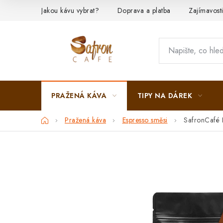
Přejít
Jakou kávu vybrat?
Doprava a platba
Zajímavost
na
obsah
PRAŽENÁ KÁVA
TIPY NA DÁREK
Domů
Pražená káva
Espresso směsi
SafronCafé E