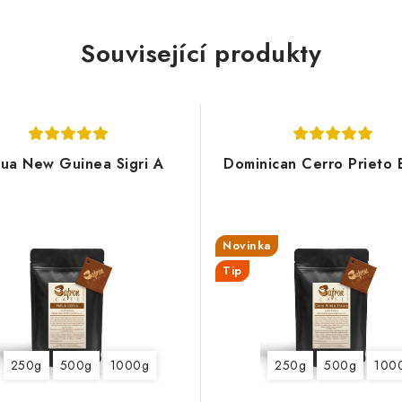
Související produkty
ua New Guinea Sigri A
Dominican Cerro Prieto 
Novinka
Tip
250g
500g
1000g
250g
500g
100