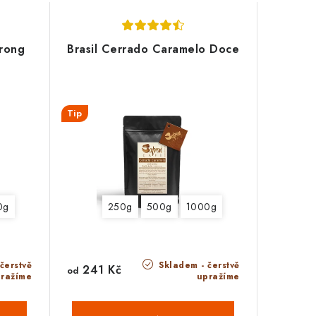
trong
Brasil Cerrado Caramelo Doce
Tip
0g
250g
500g
1000g
čerstvě
Skladem - čerstvě
241 Kč
od
ražíme
upražíme