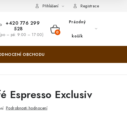
Zásady pro vracení zboží a reklamace
Hodnocení obchodu
Přihlášení
Registrace
Prázdný
+420 776 299
528
NÁKUPNÍ
(po – pá: 9:00 – 17:00)
košík
KOŠÍK
ODNOCENÍ OBCHODU
é Espresso Exclusiv
Podrobnosti hodnocení
ní