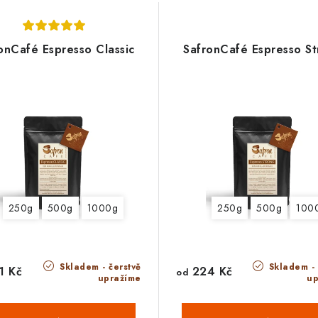
onCafé Espresso Classic
SafronCafé Espresso S
250g
500g
1000g
250g
500g
100
Skladem - čerstvě
Skladem - 
1 Kč
224 Kč
od
upražíme
up