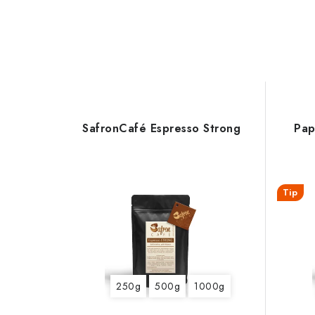
SafronCafé Espresso Strong
Pap
Tip
250g
500g
1000g