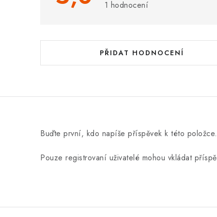
s
1 hodnocení
h
o
d
PŘIDAT HODNOCENÍ
n
o
c
e
n
Buďte první, kdo napíše příspěvek k této položce
í
Pouze registrovaní uživatelé mohou vkládat přísp