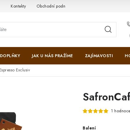
i
Kontakty
Obchodní podmínky
Ochrana osobních údajů
DOPLŇKY
JAK U NÁS PRAŽÍME
ZAJÍMAVOSTI
H
spresso Exclusiv
SafronCaf
1 hodnoce
Balení