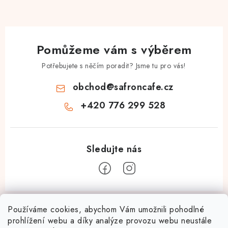
Pomůžeme vám s výběrem
Potřebujete s něčím poradit? Jsme tu pro vás!
obchod
@
safroncafe.cz
+420 776 299 528
Z
á
Používáme cookies, abychom Vám umožnili pohodlné
Pro zákazníky
prohlížení webu a díky analýze provozu webu neustále
p