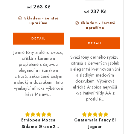
263 Kč
od
237 Kč
od
Skladem - čerstvě
upražíme
Skladem - čerstvě
upražíme
Jemné tóny zralého ovoce,
Svěží tóny černého rybízu,
oříšků a karamelu
citrusů a červených jablek
propletené s čajovou
s elegantní květinovou vůní
elegancí a náznakem
a sladkým medovým
citrusů, zakončené čistým
dozvukem. Výběrová
a sladkým dozvukem. Tato
africká Arabica nejvyšší
vynikající africká výběrová
kvalitativní třídy AA z
káva Malawi...
proslulé...
Ethiopea Mocca
Guatemala Fancy El
Sidamo Grade2
Jaguar
Organic