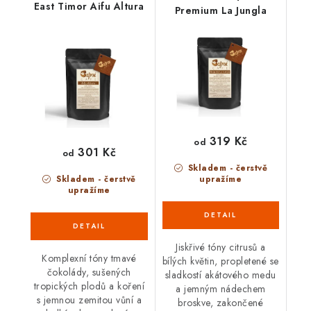
East Timor Aifu Altura
Premium La Jungla
319 Kč
od
301 Kč
od
Skladem - čerstvě
Skladem - čerstvě
upražíme
upražíme
Jiskřivé tóny citrusů a
Komplexní tóny tmavé
bílých květin, propletené se
čokolády, sušených
sladkostí akátového medu
tropických plodů a koření
a jemným nádechem
s jemnou zemitou vůní a
broskve, zakončené