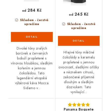
284 Kč
od
245 Kč
od
Skladem - čerstvě
upražíme
Skladem - čerstvě
upražíme
Divoké tóny zralých
Hřejivé tóny mléčné
borůvek a červených
čokolády a karamelu
bobulí propletené s
propletené s jemnou
vínovou hloubkou, sladkým
ovocností, sladkými oříšky
kořením a jemnou
a náznakem citrusů,
čokoládou. Tato
zakončené příjemně
legendární etiopská
dlouhým a sladkým
výběrová káva Mocca
dozvukem. Tato
Sidamo v...
vynikající...
Panama Boquete