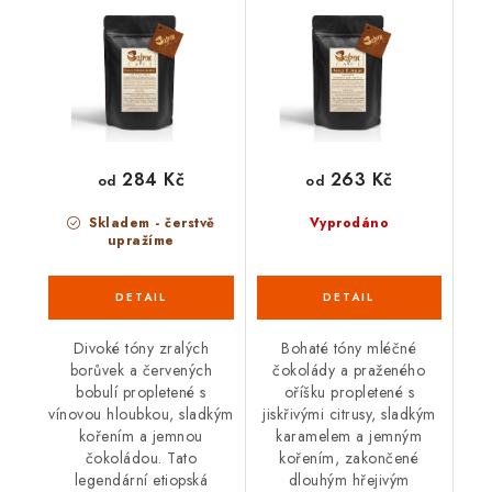
284 Kč
263 Kč
od
od
Skladem - čerstvě
Vyprodáno
upražíme
Divoké tóny zralých
Bohaté tóny mléčné
borůvek a červených
čokolády a praženého
bobulí propletené s
oříšku propletené s
vínovou hloubkou, sladkým
jiskřivými citrusy, sladkým
kořením a jemnou
karamelem a jemným
čokoládou. Tato
kořením, zakončené
legendární etiopská
dlouhým hřejivým