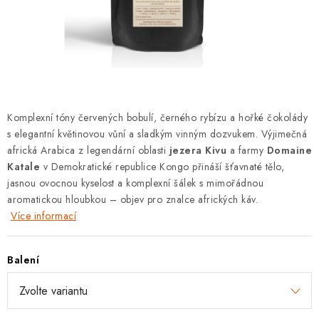
Zásady pro vracení zboží a reklamace
Hodnocení obchodu
Komplexní tóny červených bobulí, černého rybízu a hořké čokolády
s elegantní květinovou vůní a sladkým vinným dozvukem. Výjimečná
africká Arabica z legendární oblasti
jezera Kivu
a farmy
Domaine
Katale
v Demokratické republice Kongo přináší šťavnaté tělo,
jasnou ovocnou kyselost a komplexní šálek s mimořádnou
aromatickou hloubkou – objev pro znalce afrických káv.
Více informací
Balení