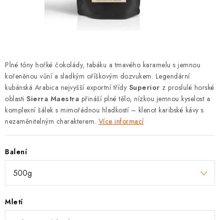
Zásady pro vracení zboží a reklamace
Hodnocení obchodu
Plné tóny hořké čokolády, tabáku a tmavého karamelu s jemnou
kořeněnou vůní a sladkým oříškovým dozvukem. Legendární
kubánská Arabica nejvyšší exportní třídy
Superior
z proslulé horské
oblasti
Sierra Maestra
přináší plné tělo, nízkou jemnou kyselost a
komplexní šálek s mimořádnou hladkostí – klenot karibské kávy s
nezaměnitelným charakterem.
Více informací
Balení
Mletí