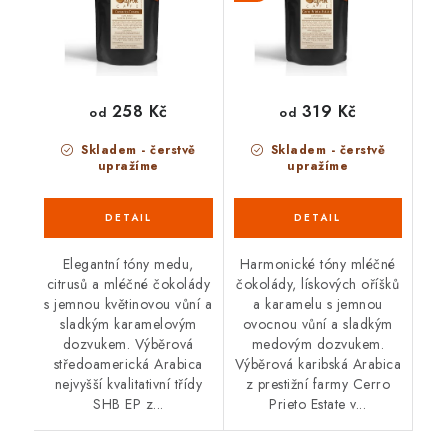
258 Kč
319 Kč
od
od
Skladem - čerstvě
Skladem - čerstvě
upražíme
upražíme
Elegantní tóny medu,
Harmonické tóny mléčné
citrusů a mléčné čokolády
čokolády, lískových oříšků
s jemnou květinovou vůní a
a karamelu s jemnou
sladkým karamelovým
ovocnou vůní a sladkým
dozvukem. Výběrová
medovým dozvukem.
středoamerická Arabica
Výběrová karibská Arabica
nejvyšší kvalitativní třídy
z prestižní farmy Cerro
SHB EP z...
Prieto Estate v...