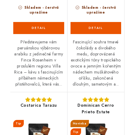
Skladem - čerstvě
Skladem - čerstvě
upražíme
upražíme
Představujeme vám
Fascinující souhra tmavé
peruánskou výběrovou
čokolády a divokého
arabiku z jedinečné farmy
medu, doprovázená
Finca Rosenheim v
exotickými tóny tropického
proslulém regionu Villa
ovoce a jemným kořenitým
Rica – kávu s fascinujícím
nádechem muškátového
příběhem německých
oříšku, zakončená
přistěhovalců, která vás...
dlouhým, sametovým a...
Costarica Tarazu
Dominican Cerro
Prieto Estate
Tip
Novinka
Tip