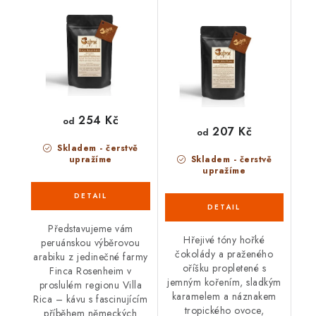
254 Kč
od
207 Kč
od
Skladem - čerstvě
upražíme
Skladem - čerstvě
upražíme
Představujeme vám
Hřejivé tóny hořké
peruánskou výběrovou
čokolády a praženého
arabiku z jedinečné farmy
oříšku propletené s
Finca Rosenheim v
jemným kořením, sladkým
proslulém regionu Villa
karamelem a náznakem
Rica – kávu s fascinujícím
tropického ovoce,
příběhem německých