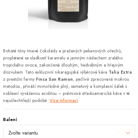
Zásady pro vracení zboží a reklamace
Hodnocení obchodu
Bohaté tóny tmavé čokolády a pražených pekanových ořechů,
propletené se sladkostí karamelu a jemným nádechem zralého
tropického ovoce, zakončené dlouhým, hedvábným a hřejivým
dozvukem. Tato exkluzivní nikaragujská výběrová káva
Talia Extra
z prestižní farmy
Finca San Ramon
, pečlivě zpracovaná mokrou
metodou, přináší mimořádně plný, sametový a komplexní šálek s
noblesní vyváženou aciditou – prémiová středoamerická káva v té
nejušlechtilejší podobě.
Více informací
Balení