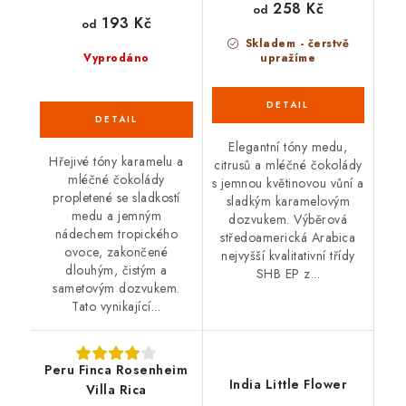
258 Kč
od
193 Kč
od
Skladem - čerstvě
Vyprodáno
upražíme
Elegantní tóny medu,
Hřejivé tóny karamelu a
citrusů a mléčné čokolády
mléčné čokolády
s jemnou květinovou vůní a
propletené se sladkostí
sladkým karamelovým
medu a jemným
dozvukem. Výběrová
nádechem tropického
středoamerická Arabica
ovoce, zakončené
nejvyšší kvalitativní třídy
dlouhým, čistým a
SHB EP z...
sametovým dozvukem.
Tato vynikající...
Peru Finca Rosenheim
India Little Flower
Villa Rica