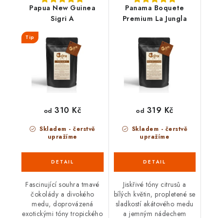
Papua New Guinea
Panama Boquete
Sigri A
Premium La Jungla
Tip
310 Kč
319 Kč
od
od
Skladem - čerstvě
Skladem - čerstvě
upražíme
upražíme
Fascinující souhra tmavé
Jiskřivé tóny citrusů a
čokolády a divokého
bílých květin, propletené se
medu, doprovázená
sladkostí akátového medu
exotickými tóny tropického
a jemným nádechem