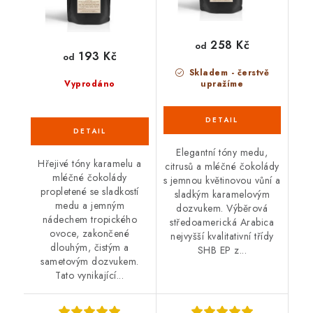
258 Kč
od
193 Kč
od
Skladem - čerstvě
Vyprodáno
upražíme
Elegantní tóny medu,
Hřejivé tóny karamelu a
citrusů a mléčné čokolády
mléčné čokolády
s jemnou květinovou vůní a
propletené se sladkostí
sladkým karamelovým
medu a jemným
dozvukem. Výběrová
nádechem tropického
středoamerická Arabica
ovoce, zakončené
nejvyšší kvalitativní třídy
dlouhým, čistým a
SHB EP z...
sametovým dozvukem.
Tato vynikající...