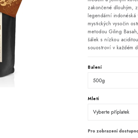
zakončené dlouhým, z
legendární indonéská
mystických vysočin os
metodou Giling Basah,
šálek s nízkou acidit
souostroví v každém d
Balení
Mletí