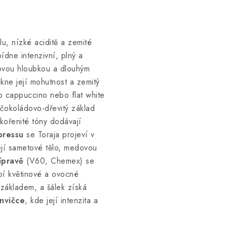
u, nízké aciditě a zemité
dne intenzivní, plný a
ovou hloubkou a dlouhým
kne její mohutnost a zemitý
 cappuccino nebo flat white
 čokoládovo-dřevitý základ
kořenité tóny dodávají
pressu
se Toraja projeví v
ejí sametové tělo, medovou
ípravě
(V60, Chemex) se
upí květinové a ovocné
základem, a šálek získá
nvičce
, kde její intenzita a