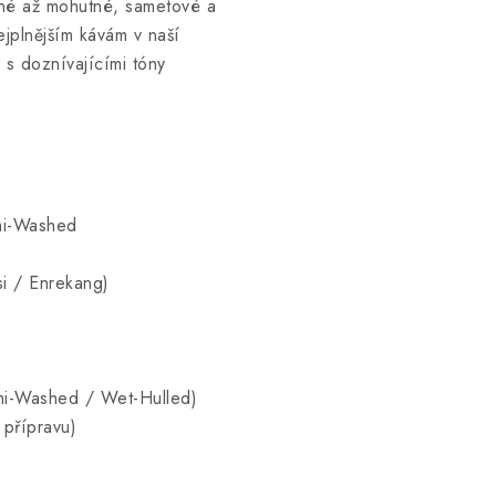
lné až mohutné, sametové a
jplnějším kávám v naší
 s doznívajícími tóny
mi-Washed
si / Enrekang)
mi-Washed / Wet-Hulled)
 přípravu)