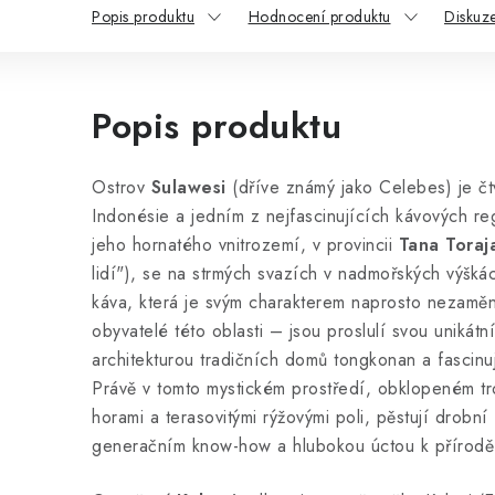
Popis produktu
Hodnocení produktu
Diskuz
Popis produktu
Ostrov
Sulawesi
(dříve známý jako Celebes) je čt
Indonésie a jedním z nejfascinujících kávových re
jeho hornatého vnitrozemí, v provincii
Tana Toraj
lidí"), se na strmých svazích v nadmořských výšk
káva, která je svým charakterem naprosto nezaměn
obyvatelé této oblasti – jsou proslulí svou unikátn
architekturou tradičních domů tongkonan a fascinuj
Právě v tomto mystickém prostředí, obklopeném tro
horami a terasovitými rýžovými poli, pěstují drobní
generačním know-how a hlubokou úctou k přírodě