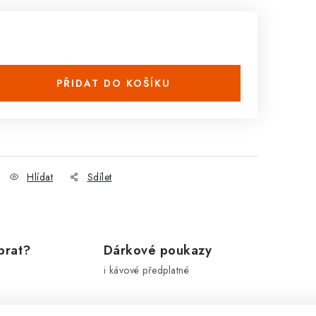
PŘIDAT DO KOŠÍKU
Hlídat
Sdílet
brat?
Dárkové poukazy
i kávové předplatné