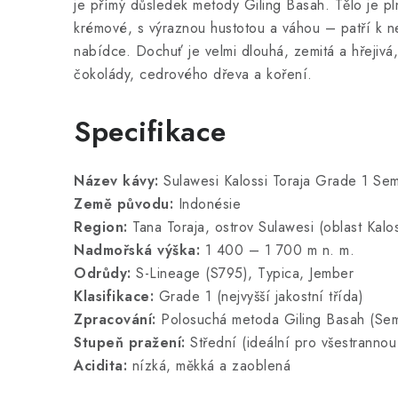
je přímý důsledek metody Giling Basah. Tělo je p
krémové, s výraznou hustotou a váhou – patří k ne
nabídce. Dochuť je velmi dlouhá, zemitá a hřejivá,
čokolády, cedrového dřeva a koření.
Specifikace
Název kávy:
Sulawesi Kalossi Toraja Grade 1 Se
Země původu:
Indonésie
Region:
Tana Toraja, ostrov Sulawesi (oblast Kalo
Nadmořská výška:
1 400 – 1 700 m n. m.
Odrůdy:
S-Lineage (S795), Typica, Jember
Klasifikace:
Grade 1 (nejvyšší jakostní třída)
Zpracování:
Polosuchá metoda Giling Basah (Se
Stupeň pražení:
Střední (ideální pro všestrannou
Acidita:
nízká, měkká a zaoblená