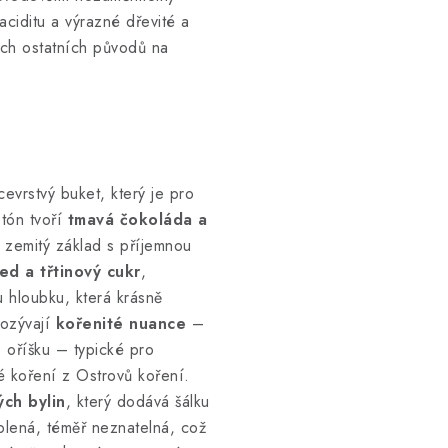
 aciditu a výrazné dřevité a
šech ostatních původů na
cevrstvý buket, který je pro
 tón tvoří
tmavá čokoláda a
 a zemitý základ s příjemnou
ed a třtinový cukr
,
u hloubku, která krásně
 ozývají
kořenité nuance
–
 oříšku – typické pro
é koření z Ostrovů koření.
ých bylin
, který dodává šálku
oblená, téměř neznatelná, což