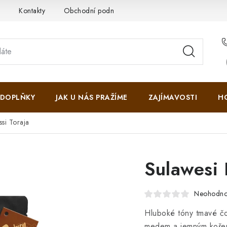
i
Kontakty
Obchodní podmínky
Ochrana osobních údajů
DOPLŇKY
JAK U NÁS PRAŽÍME
ZAJÍMAVOSTI
H
ssi Toraja
Sulawesi 
Neohodn
Hluboké tóny tmavé č
medem a jemným kořen