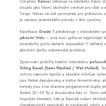
Označení
Kalossi
odkazuje na městečko Kalosi (En
sloužilo jako hlavní obchodní centrum pro sběr a e
Toraja. Název se stal synonymem pro prémiovou 
je zárukou autentického původu z této vysočiny.
Klasifikace
Grade 1
představuje v indonéském s
jakostní třídu
– zrna musí splňovat nejpřísnější kri
minimálního počtu defektů (maximálně 11 defektů 
absolutní špičku sulawesiské produkce.
Zpracování probíhá tradiční indonéskou
polosuc
Giling Basah (Semi-Washed / Wet-Hulled)
. Te
ostrovy naprosto typický a zásadně ovlivňuje výsle
jsou třešně depulpovány a krátce fermentovány, al
metody jsou zrna zbavena pergamenové slupky ješt
(kolem 30–35 %) a dosušována bez ní. Tento unik
tropickým klimatem, kde je klasické sušení obtížn
charakteristický namodralý až nazelenalý odstín a