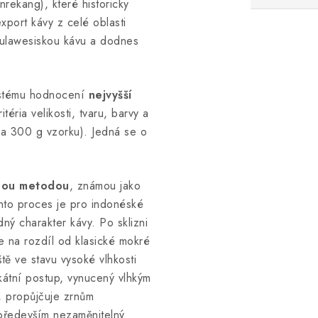
rekang), které historicky
xport kávy z celé oblasti
sulawesiskou kávu a dodnes
ystému hodnocení
nejvyšší
téria velikosti, tvaru, barvy a
na 300 g vzorku). Jedná se o
hou metodou
, známou jako
nto proces je pro indonéské
dný charakter kávy. Po sklizni
e na rozdíl od klasické mokré
ě ve stavu vysoké vlhkosti
átní postup, vynucený vlhkým
é, propůjčuje zrnům
 především nezaměnitelný