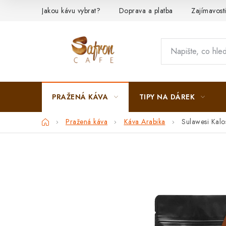
Přejít
Jakou kávu vybrat?
Doprava a platba
Zajímavost
na
obsah
PRAŽENÁ KÁVA
TIPY NA DÁREK
Domů
Pražená káva
Káva Arabika
Sulawesi Kalo