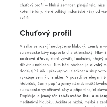
chuťový profil – hlubší zemitost, plnější tělo, nižší
kořenité tóny, které odlišují indonéské kávy od v
světě.
Chuťový profil
V šálku se rozvíjí neobyčejně hluboký, zemitý a ví
sulawesiské kávy naprosto charakteristický. Hlavní
cedrové dřevo
, které vytvářejí mohutný, hřejivý
dřevitou noblesou. Tuto bázi obohacuje
divoký m
dodávající šálku překvapivou sladkost a sirupovito
vyvažuje zemitý charakter. V pozadí se elegantně
hřebíček, černý pepř a jemný náznak muškátového
sulawesiské vysočinové kávy a připomínající slavn
Doplňuje je jemný tón
tabákového listu a sušen
meditativní hloubku. Acidita je nízká, měkká a za