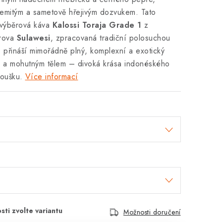
emitým a sametově hřejivým dozvukem. Tato
 výběrová káva
Kalossi Toraja Grade 1
z
trova
Sulawesi
, zpracovaná tradiční polosuchou
 přináší mimořádně plný, komplexní a exotický
ou a mohutným tělem – divoká krása indonéského
oušku.
Více informací
Možnosti doručení