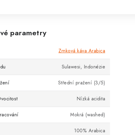
vé parametry
Zrnková káva Arabica
odu
Sulawesi, Indonézie
žení
Střední pražení (3/5)
Ovocitost
Nízká acidita
racování
Mokrá (washed)
100% Arabica