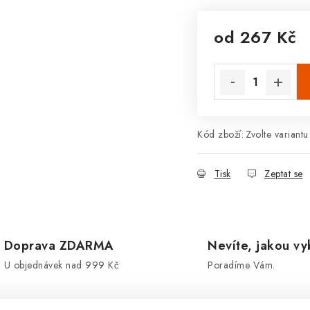
od
267 Kč
Měrná cena:
Kód zboží:
Zvolte variantu
Tisk
Zeptat se
Doprava ZDARMA
Nevíte, jakou vy
U objednávek nad 999 Kč
Poradíme Vám.