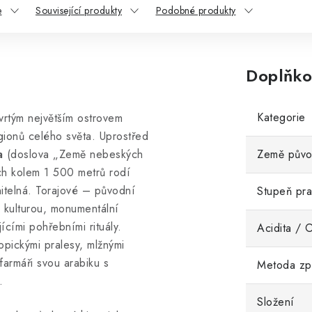
e
Související produkty
Podobné produkty
Doplňko
Kategorie
vrtým největším ostrovem
gionů celého světa. Uprostřed
a
(doslova „Země nebeských
Země pův
ách kolem 1 500 metrů rodí
itelná. Torajové – původní
Stupeň pra
í kulturou, monumentální
ícími pohřebními rituály.
Acidita / 
pickými pralesy, mlžnými
 farmáři svou arabiku s
Metoda zp
.
Složení