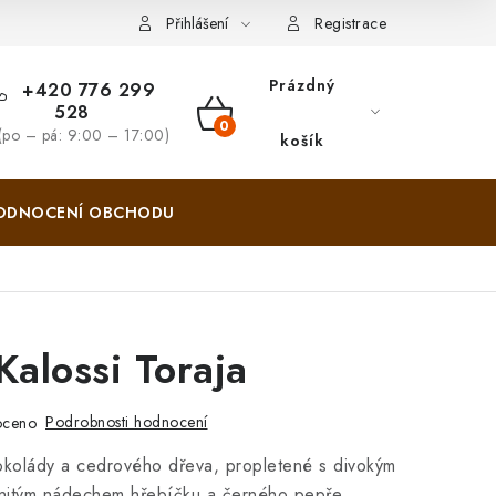
Zásady pro vracení zboží a reklamace
Hodnocení obchodu
Přihlášení
Registrace
Prázdný
+420 776 299
528
NÁKUPNÍ
(po – pá: 9:00 – 17:00)
košík
KOŠÍK
ODNOCENÍ OBCHODU
Kalossi Toraja
Podrobnosti hodnocení
oceno
okolády a cedrového dřeva, propletené s divokým
itým nádechem hřebíčku a černého pepře,