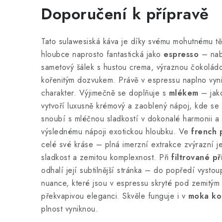
Doporučení k přípravě
Tato sulawesiská káva je díky svému mohutnému těl
hloubce naprosto fantastická jako
espresso
– nabí
sametový šálek s hustou crema, výraznou čokolád
kořenitým dozvukem. Právě v espressu naplno vyni
charakter. Výjimečně se doplňuje s
mlékem
– jako
vytvoří luxusně krémový a zaoblený nápoj, kde se
snoubí s mléčnou sladkostí v dokonalé harmonii a 
výslednému nápoji exotickou hloubku. Ve
french 
celé své kráse – plná imerzní extrakce zvýrazní j
sladkost a zemitou komplexnost. Při
filtrované př
odhalí její subtilnější stránka – do popředí vysto
nuance, které jsou v espressu skryté pod zemitým 
překvapivou eleganci. Skvěle funguje i v
moka ko
plnost vyniknou.