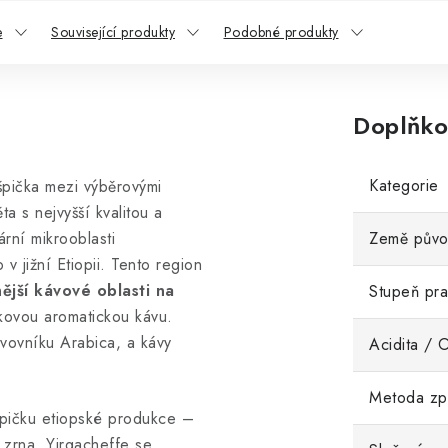
e
Související produkty
Podobné produkty
Doplňko
Kategorie
špička mezi výběrovými
ta s nejvyšší kvalitou a
rní mikrooblasti
Země pův
 v jižní Etiopii. Tento region
nější kávové oblasti na
Stupeň pra
kovou aromatickou kávu.
vovníku Arabica, a kávy
Acidita / 
Metoda zp
špičku etiopské produkce –
 zrna. Yirgacheffe se