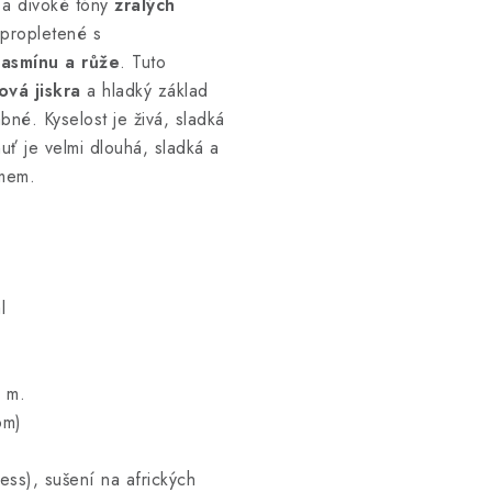
 a divoké tóny
zralých
 propletené s
jasmínu a růže
. Tuto
ová jiskra
a hladký základ
ábné. Kyselost je živá, sladká
uť je velmi dlouhá, sladká a
jmem.
l
 m.
om)
ss), sušení na afrických