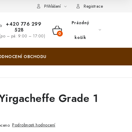
Zásady pro vracení zboží a reklamace
Hodnocení obchodu
Přihlášení
Registrace
Prázdný
+420 776 299
528
NÁKUPNÍ
(po – pá: 9:00 – 17:00)
košík
KOŠÍK
ODNOCENÍ OBCHODU
Yirgacheffe Grade 1
Podrobnosti hodnocení
oceno