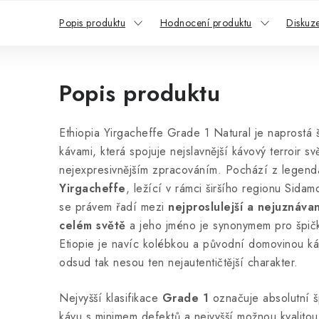
Popis produktu
Hodnocení produktu
Diskuz
Popis produktu
Ethiopia Yirgacheffe Grade 1 Natural je naprostá 
kávami, která spojuje nejslavnější kávový terroir svě
nejexpresivnějším zpracováním. Pochází z legendá
Yirgacheffe
, ležící v rámci širšího regionu Sidamo
se právem řadí mezi
nejproslulejší a nejuznáva
celém světě
a jeho jméno je synonymem pro špič
Etiopie je navíc kolébkou a původní domovinou ká
odsud tak nesou ten nejautentičtější charakter.
Nejvyšší klasifikace
Grade 1
označuje absolutní 
kávu s minimem defektů a nejvyšší možnou kvalitou