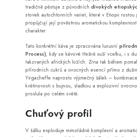
tradičně pěstuje z původních
divokých etiopský
stovek autochtonních variet, které v Etiopii rostou p
propůjčují její pověstnou aromatickou komplexnos
charakter.
Tato konkrétní káva je zpracována luxusní
přírodn
Process)
, kdy se kávové třešně suší vcelku, i s du
takzvaných afrických ložích. Zrna tak během poma
přírodních cukrů a ovocných esencí přímo z dužin
Yirgacheffe naprosto výjimečný šálek – kombinac
květinovosti s bujnou, sladkou a explozivní ovocnos
proslula po celém světě.
Chuťový profil
V šálku exploduje mimořádně komplexní a aromatick