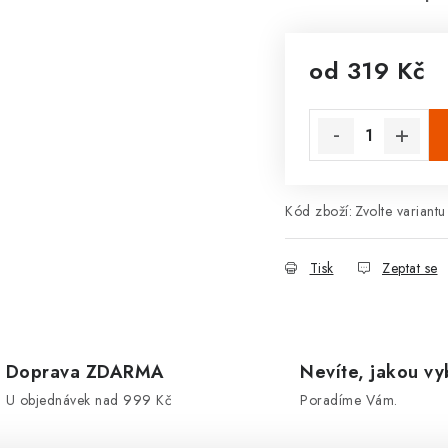
od
319 Kč
Měrná cena:
Kód zboží:
Zvolte variantu
Tisk
Zeptat se
Doprava ZDARMA
Nevíte, jakou vy
U objednávek nad 999 Kč
Poradíme Vám.