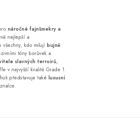
 pro
náročné fajnšmekry a
tně nejlepší a
ro všechny, kdo milují
bujně
zivními tóny borůvek a
itele slavných terroirů
,
fe v nejvyšší kvalitě Grade 1.
huti představuje také
luxusní
znalce.