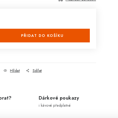
PŘIDAT DO KOŠÍKU
Hlídat
Sdílet
brat?
Dárkové poukazy
i kávové předplatné