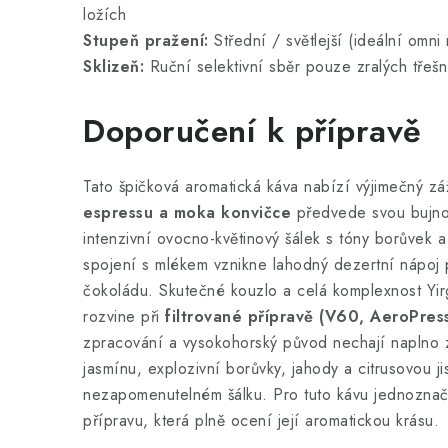
ložích
Stupeň pražení:
Střední / světlejší (ideální omni r
Sklizeň:
Ruční selektivní sběr pouze zralých třešn
Doporučení k přípravě
Tato špičková aromatická káva nabízí výjimečný zá
espressu a moka konvičce
předvede svou bujnou
intenzivní ovocno-květinový šálek s tóny borůvek
spojení s mlékem vznikne lahodný dezertní nápoj 
čokoládu. Skutečné kouzlo a celá komplexnost Yir
rozvine při
filtrované přípravě (V60, AeroPre
zpracování a vysokohorský původ nechají naplno 
jasmínu, explozivní borůvky, jahody a citrusovou jis
nezapomenutelném šálku. Pro tuto kávu jednozna
přípravu, která plně ocení její aromatickou krásu.