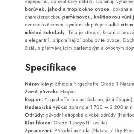
nejlepšímu, co svět kávy nabízí. Dominují výrazné
borůvek, jahod a tropického ovoce
, dokonale
charakteristickou
parfémovou, květinovou vůní 
ovocno-květinovou symfonii doplňuje sladká
citrus
mléčné čokolády
. Tělo je střední, kulaté a hedv
a elegantní, připomínající bobulovité ovoce. Doch
čistá, s přetrvávajícím parfémovým a ovocným do
Specifikace
Název kávy:
Ethiopia Yirgacheffe Grade 1 Natura
Země původu:
Etiopie
Region:
Yirgacheffe (oblast Sidamo, jižní Etiopie)
Nadmořská výška:
zpravidla 1 700 – 2 200 m n.
Odrůdy:
původní etiopské divoké odrůdy (Heirlo
Klasifikace:
Grade 1 (nejvyšší kvalita)
Zpracování:
Přírodní metoda (Natural / Dry Proce