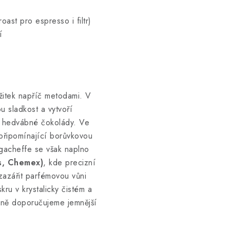
oast pro espresso i filtr)
í
žitek napříč metodami. V
 sladkost a vytvoří
 a hedvábné čokolády. Ve
připomínající borůvkovou
gacheffe se však naplno
ss, Chemex)
, kde precizní
zazářit parfémovou vůni
kru v krystalicky čistém a
čně doporučujeme jemnější