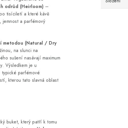
Složení
ch odrůd (Heirloom)
–
o tisíciletí a které kávě
t, jemnost a parfémový
í metodou (Natural / Dry
žinou, na slunci na
lého sušení nasávají maximum
y. Výsledkem je u
e typické parfémové
tí, kterou tato slavná oblast
ý buket, který patří k tomu