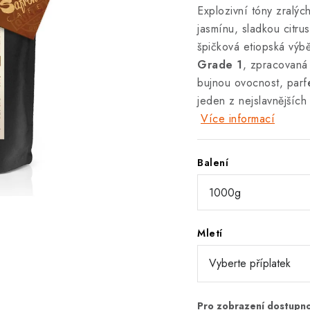
Explozivní tóny zralý
jasmínu, sladkou citr
špičková etiopská výb
Grade 1
, zpracovaná
bujnou ovocnost, parf
jeden z nejslavnějších
Více informací
Balení
Mletí