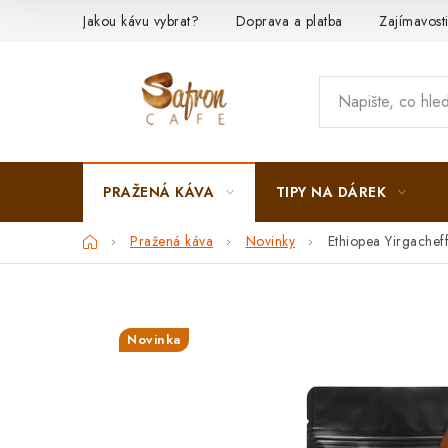
Přejít
Jakou kávu vybrat?
Doprava a platba
Zajímavost
na
obsah
PRAŽENÁ KÁVA
TIPY NA DÁREK
Domů
Pražená káva
Novinky
Ethiopea Yirgachef
Novinka