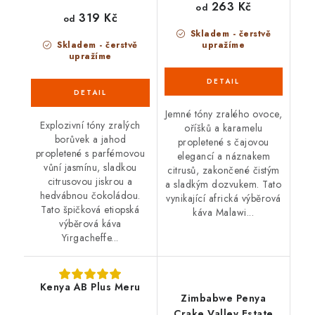
263 Kč
od
319 Kč
od
Skladem - čerstvě
Skladem - čerstvě
upražíme
upražíme
Jemné tóny zralého ovoce,
Explozivní tóny zralých
oříšků a karamelu
borůvek a jahod
propletené s čajovou
propletené s parfémovou
elegancí a náznakem
vůní jasmínu, sladkou
citrusů, zakončené čistým
citrusovou jiskrou a
a sladkým dozvukem. Tato
hedvábnou čokoládou.
vynikající africká výběrová
Tato špičková etiopská
káva Malawi...
výběrová káva
Yirgacheffe...
Kenya AB Plus Meru
Zimbabwe Penya
Crake Valley Estate