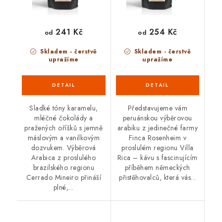
241 Kč
254 Kč
od
od
Skladem - čerstvě
Skladem - čerstvě
upražíme
upražíme
Sladké tóny karamelu,
Představujeme vám
mléčné čokolády a
peruánskou výběrovou
pražených oříšků s jemně
arabiku z jedinečné farmy
máslovým a vanilkovým
Finca Rosenheim v
dozvukem. Výběrová
proslulém regionu Villa
Arabica z proslulého
Rica – kávu s fascinujícím
brazilského regionu
příběhem německých
Cerrado Mineiro přináší
přistěhovalců, která vás...
plné,...