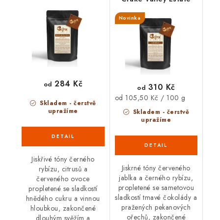
Novinka
284 Kč
od
310 Kč
od
Měrná
od 105,50 Kč / 100 g
Skladem - čerstvě
cena:
upražíme
Skladem - čerstvě
upražíme
Jiskřivé tóny černého
Jiskrné tóny červeného
rybízu, citrusů a
jablka a černého rybízu,
červeného ovoce
propletené se sametovou
propletené se sladkostí
sladkostí tmavé čokolády a
hnědého cukru a vinnou
pražených pekanových
hloubkou, zakončené
ořechů, zakončené
dlouhým svěžím a