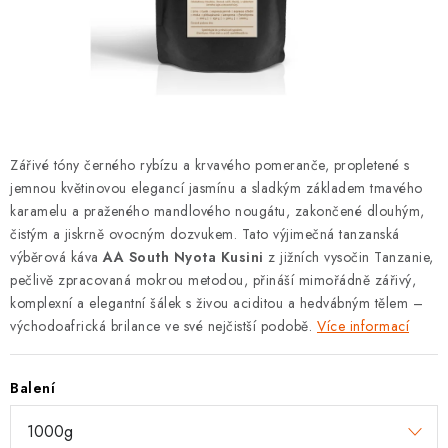
Zásady pro vracení zboží a reklamace
Hodnocení obchodu
Zářivé tóny černého rybízu a krvavého pomeranče, propletené s
jemnou květinovou elegancí jasmínu a sladkým základem tmavého
karamelu a praženého mandlového nougátu, zakončené dlouhým,
čistým a jiskrně ovocným dozvukem. Tato výjimečná tanzanská
výběrová káva
AA South Nyota Kusini
z jižních vysočin Tanzanie,
pečlivě zpracovaná mokrou metodou, přináší mimořádně zářivý,
komplexní a elegantní šálek s živou aciditou a hedvábným tělem –
východoafrická brilance ve své nejčistší podobě.
Více informací
Balení